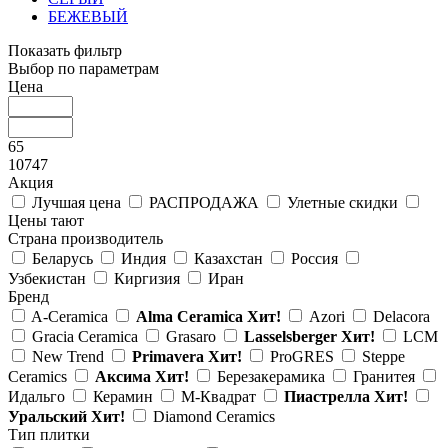
БЕЖЕВЫЙ
Показать фильтр
Выбор по параметрам
Цена
65
10747
Акция
Лучшая цена
РАСПРОДАЖА
Улетные скидки
Цены тают
Страна производитель
Беларусь
Индия
Казахстан
Россия
Узбекистан
Киргизия
Иран
Бренд
A-Ceramica
Alma Ceramica
Хит!
Azori
Delacora
Gracia Ceramica
Grasaro
Lasselsberger
Хит!
LCM
New Trend
Primavera
Хит!
ProGRES
Steppe
Ceramics
Аксима
Хит!
Березакерамика
Гранитея
Идальго
Керамин
М-Квадрат
Пиастрелла
Хит!
Уральский
Хит!
Diamond Ceramics
Тип плитки