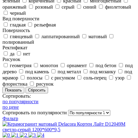
зеленый
коричневый
красный
многоцветный
оранжевый
розовый
серый
синий
фиолетовый
черный
Вид поверхности
гладкая
рельефная
Поверхность
глянцевый
лаппатированный
матовый
полированный
Ректификат
да
нет
Рисунок
геометрия
монотон
орнамент
под бетон
под
дерево
под камень
под металл
под мозаику
под
мрамор
полосы
с рисунком
соль-перец
узор
флористика
рисунок
Сортировать:
по популярности
по цене
Сортировать
по популярности
Фильтр