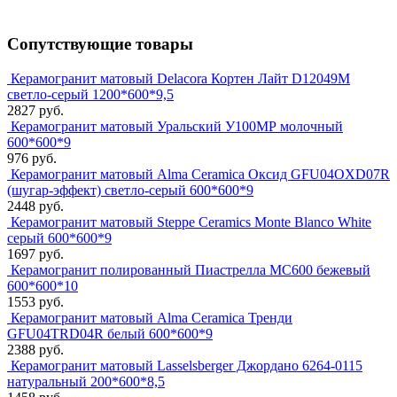
Сопутствующие товары
Керамогранит матовый Delacora Кортен Лайт D12049M
светло-серый 1200*600*9,5
2827 руб.
Керамогранит матовый Уральский У100МР молочный
600*600*9
976 руб.
Керамогранит матовый Alma Ceramica Оксид GFU04OXD07R
(шугар-эффект) светло-серый 600*600*9
2448 руб.
Керамогранит матовый Steppe Ceramics Monte Blanco White
серый 600*600*9
1697 руб.
Керамогранит полированный Пиастрелла МС600 бежевый
600*600*10
1553 руб.
Керамогранит матовый Alma Ceramica Тренди
GFU04TRD04R белый 600*600*9
2388 руб.
Керамогранит матовый Lasselsberger Джордано 6264-0115
натуральный 200*600*8,5