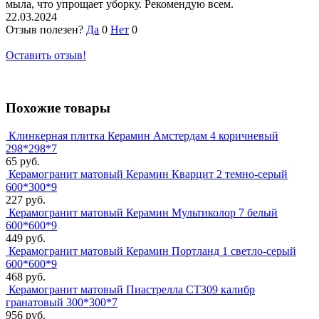
мыла, что упрощает уборку. Рекомендую всем.
22.03.2024
Отзыв полезен?
Да
0
Нет
0
Оставить отзыв!
Похожие товары
Клинкерная плитка Керамин Амстердам 4 коричневый
298*298*7
65 руб.
Керамогранит матовый Керамин Кварцит 2 темно-серый
600*300*9
227 руб.
Керамогранит матовый Керамин Мультиколор 7 белый
600*600*9
449 руб.
Керамогранит матовый Керамин Портланд 1 светло-серый
600*600*9
468 руб.
Керамогранит матовый Пиастрелла СТ309 калибр
гранатовый 300*300*7
956 руб.