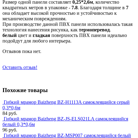
Размер одной панели составляет
0,25*2,6м
, количество
квадратных метров в упаковке -
7.8
. Благодаря толщине в
7
она обладает высокой прочностью и устойчивостью к
механическим повреждениям.
При производстве данной ПВХ панели использовалась такая
технология нанесения рисунка, как
термоперевод
.
белый
цвет и
гладкая
поверхность ПВХ панели идеально
подойдут для любого интерьера.
Отзывов пока нет.
Оставить отзыв!
Похожие товары
Гибкий мрамор Baizheng BZ-H1113A самоклеящийся серый
0,3*0,6м
84 руб.
Гибкий мрамор Baizheng BZ-JS-ELS021LA самоклеящийся
белый 0,3*0,6м
96 руб.
Гибкий мрамор Baizheng BZ-MSP007 самоклеящийся белый