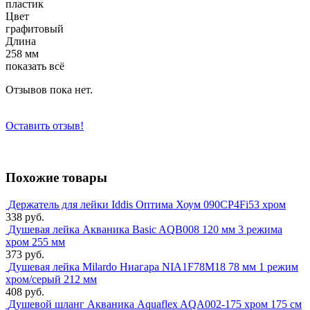
пластик
Цвет
графитовый
Длина
258 мм
показать всё
Отзывов пока нет.
Оставить отзыв!
Похожие товары
Держатель для лейки Iddis Оптима Хоум 090CP4Fi53 хром
338 руб.
Душевая лейка Акваника Basic AQB008 120 мм 3 режима
хром 255 мм
373 руб.
Душевая лейка Milardo Ниагара NIA1F78M18 78 мм 1 режим
хром/серый 212 мм
408 руб.
Душевой шланг Акваника Aquaflex AQA002-175 хром 175 см