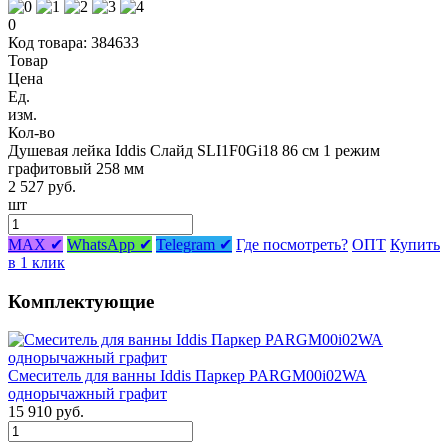
0
Код товара: 384633
Товар
Цена
Ед.
изм.
Кол-во
Душевая лейка Iddis Слайд SLI1F0Gi18 86 см 1 режим
графитовый 258 мм
2 527 руб.
шт
MAX ✔
WhatsApp ✔
Telegram ✔
Где посмотреть?
ОПТ
Купить
в 1 клик
Комплектующие
Смеситель для ванны Iddis Паркер PARGM00i02WA
однорычажный графит
15 910 руб.