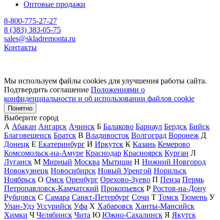
Оптовые продажи
8-800-775-27-27
8 (383) 383-05-75
sales@skladremonta.ru
Контакты
Мы используем файлы cookies для улучшения работы сайта.
Подтвердить соглашение
Положениями о
конфиденциальности и об использовании файлов cookie
Понятно
Выберите город
А
Абакан
Ангарск
Ачинск
Б
Балаково
Барнаул
Бердск
Бийск
Благовещенск
Братск
В
Владивосток
Волгоград
Воронеж
Д
Донецк
Е
Екатеринбург
И
Иркутск
К
Казань
Кемерово
Комсомольск-на-Амуре
Краснодар
Красноярск
Курган
Л
Луганск
М
Мирный
Москва
Мытищи
Н
Нижний Новгород
Новокузнецк
Новосибирск
Новый Уренгой
Норильск
Ноябрьск
О
Омск
Оренбург
Орехово-Зуево
П
Пенза
Пермь
Петропавловск-Камчатский
Прокопьевск
Р
Ростов-на-Дону
Рубцовск
С
Самара
Санкт-Петербург
Сочи
Т
Томск
Тюмень
У
Улан-Удэ
Уссурийск
Уфа
Х
Хабаровск
Ханты-Мансийск
Химки
Ч
Челябинск
Чита
Ю
Южно-Сахалинск
Я
Якутск