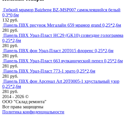
Гибкий мрамор Baizheng BZ-MSP007 самоклеящийся белый
0,3*0,6м
132 руб.
Панель ПВХ рисунок Мегалайн 659 мрамор grand 0,25*2,6м
281 руб.
Панель ПВХ Урал-Пласт HC29 (GK10) созвездие голограмма
0,25*2,6м
281 руб.
Панель ПВХ фон Урал-Пласт 20Т015 флоренс 0,25*2,6м
281 руб.
Панель ПВХ Урал-Пласт 663 вулканический пепел 0,25*2,6м
281 руб.
Панель ПВХ Урал-Пласт 773-1 эрато 0,25*2,6м
281 руб.
Панель ПВХ фон Арсенал Art 20T0005-1 хрустальный узор
0,25*2,6м
281 руб.
2014 - 2026 ©
ООО "Склад ремонта"
Все права защищены
Политика конфиденциальности
Наша группа Вконтакте
Наш канал YouTube