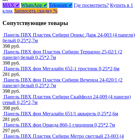
MAX ✔
WhatsApp ✔
Telegram ✔
Где посмотреть?
Купить в 1
клик
Запросить скидку %
Сопутствующие товары
Панель ПВХ Пластик Сибири Оникс Дарк 24-003 (4 панели)
белый 0,25*2,7м
398 руб.
Панель ПВХ фон Пластик Сибири Террацио 25-02/1 (2
панели) белый 0,25*2,7м
398 руб.
Панель ПВХ фон Мегалайн 652-1 тростник 0,25*2,6м
281 руб.
Панель ПВХ фон Пластик Сибири Веченца 24-020/1 (2
панели) белый 0,25*2,7м
398 руб.
Панель ПВХ Пластик Сибири Скайфолл 24-009 (4 панели)
серый 0,25*2,7м
398 руб.
Панель ПВХ фон Мегалайн 651/1 акварель 0,25*2,6м
281 руб.
Панель ПВХ фон Оранда 860-1 глициния 0,25*2,7м
297 руб.
Панель ПВХ Пластик Сибири Метро светлый 23-003 (4