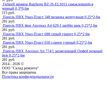
Гибкий мрамор Baizheng BZ-JS-ELS011 самоклеящийся
черный 0,3*0,6м
115 руб.
Панель ПВХ Урал-Пласт 348 мозаика жемчужная 0,25*2,6м
281 руб.
Панель ПВХ фон Арсенал Art 629-1 шебби шик 0,25*2,6м
281 руб.
Панель ПВХ Урал-Пласт 688 серый гранит 0,25*2,6м
281 руб.
Панель ПВХ Урал-Пласт 630 сланец горный 0,25*2,6м
281 руб.
Панель ПВХ Арсенал Art 774/1 захмелевший Орфей нежный
беж 0,25*2,6м
281 руб.
2014 - 2026 ©
ООО "Склад ремонта"
Все права защищены
Политика конфиденциальности
Наша группа Вконтакте
Наш канал YouTube
Наш канал Telegram