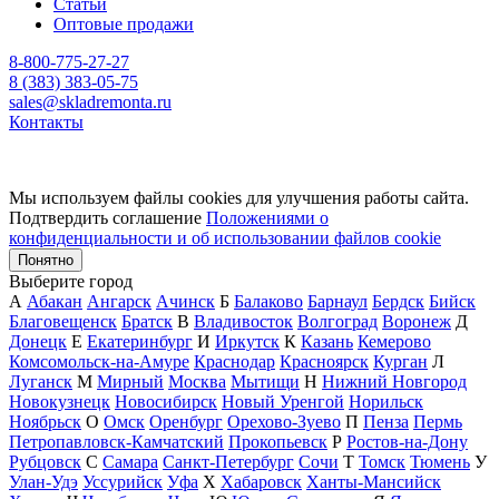
Статьи
Оптовые продажи
8-800-775-27-27
8 (383) 383-05-75
sales@skladremonta.ru
Контакты
Мы используем файлы cookies для улучшения работы сайта.
Подтвердить соглашение
Положениями о
конфиденциальности и об использовании файлов cookie
Понятно
Выберите город
А
Абакан
Ангарск
Ачинск
Б
Балаково
Барнаул
Бердск
Бийск
Благовещенск
Братск
В
Владивосток
Волгоград
Воронеж
Д
Донецк
Е
Екатеринбург
И
Иркутск
К
Казань
Кемерово
Комсомольск-на-Амуре
Краснодар
Красноярск
Курган
Л
Луганск
М
Мирный
Москва
Мытищи
Н
Нижний Новгород
Новокузнецк
Новосибирск
Новый Уренгой
Норильск
Ноябрьск
О
Омск
Оренбург
Орехово-Зуево
П
Пенза
Пермь
Петропавловск-Камчатский
Прокопьевск
Р
Ростов-на-Дону
Рубцовск
С
Самара
Санкт-Петербург
Сочи
Т
Томск
Тюмень
У
Улан-Удэ
Уссурийск
Уфа
Х
Хабаровск
Ханты-Мансийск