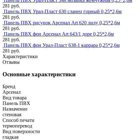
Панель ПВХ Урал-Пласт 348 мозаика жемчужная 0,25*2,6м
281 руб.
Панель ПВХ Урал-Пласт 630 сланец горный 0,25*2,6м
281 руб.
Панель ПВХ рисунок Арсенал Art 620 лилу 0,25*2,6м
281 руб.
Панель ПВХ фон Арсенал Art 643/1 доре 0,25*2,6м
281 руб.
Панель ПВХ фон Урал-Пласт 638-1 каррара 0,25*2,6м
281 руб.
Характеристики
Отзывы
Основные характеристики
Бренд
Арсенал
Вид товара
Панель ПВХ
Назначение
стеновая
Способ печати
термоперевод
Вид поверхности
гладкая