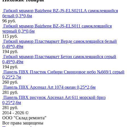
Гибкий мрамор Baizheng BZ-JS-ELS021LA самоклеящийся
белый 0,3*0,6м
96 руб.
Гибкий мрамор Baizheng BZ-JS-ELS011 самоклеящийся
черный 0,3*0,6м
115 руб.
Гибкий мрамор Пластмаркет Верде самоклеящийся белый
0,49*0,49м
194 руб.
Гибкий мрамор Пластмаркет Бетон самоклеящийся серый
0,49*0,49м
194 руб.
Панель ПВХ Пластик Сибири Свинцовое небо №669/1 серый
0,25*2,7м
260 руб.
Панель ПВХ Арсенал Art 1074 океан 0,25*2,6м
281 руб.
Панель ПВХ рисунок Арсенал Art 611 морской бриз
0,25*2,6м
281 руб.
2014 - 2026 ©
ООО "Склад ремонта"
Все права защищены