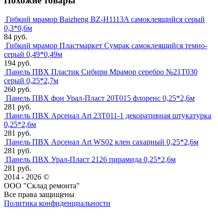
Похожие товары
Гибкий мрамор Baizheng BZ-H1113A самоклеящийся серый
0,3*0,6м
84 руб.
Гибкий мрамор Пластмаркет Сумрак самоклеящийся темно-
серый 0,49*0,49м
194 руб.
Панель ПВХ Пластик Сибири Мрамор серебро №21Т030
серый 0,25*2,7м
260 руб.
Панель ПВХ фон Урал-Пласт 20Т015 флоренс 0,25*2,6м
281 руб.
Панель ПВХ Арсенал Art 23Т011-1 декоративная штукатурка
0,25*2,6м
281 руб.
Панель ПВХ Арсенал Art WS02 клен сахарный 0,25*2,6м
281 руб.
Панель ПВХ Урал-Пласт 2126 пирамида 0,25*2,6м
281 руб.
2014 - 2026 ©
ООО "Склад ремонта"
Все права защищены
Политика конфиденциальности
Наша группа Вконтакте