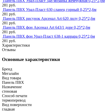
Панель ПВХ Урал-Пласт 348 мозаика жемчужная 0,25*2,6м
281 руб.
Панель ПВХ Урал-Пласт 630 сланец горный 0,25*2,6м
281 руб.
Панель ПВХ рисунок Арсенал Art 620 лилу 0,25*2,6м
281 руб.
Панель ПВХ фон Арсенал Art 643/1 доре 0,25*2,6м
281 руб.
Панель ПВХ фон Урал-Пласт 638-1 каррара 0,25*2,6м
281 руб.
Характеристики
Отзывы
Основные характеристики
Бренд
Мегалайн
Вид товара
Панель ПВХ
Назначение
стеновая
Способ печати
термоперевод
Вид поверхности
гладкая