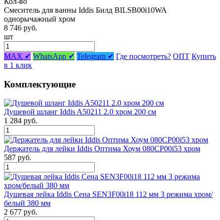
Кол-во
Смеситель для ванны Iddis Билд BILSB00i10WA
однорычажный хром
8 746 руб.
шт
MAX ✔
WhatsApp ✔
Telegram ✔
Где посмотреть?
ОПТ
Купить
в 1 клик
Комплектующие
Душевой шланг Iddis A50211 2.0 хром 200 см
1 284 руб.
Держатель для лейки Iddis Оптима Хоум 080CP00i53 хром
587 руб.
Душевая лейка Iddis Сена SEN3F00i18 112 мм 3 режима хром/
белый 380 мм
2 677 руб.