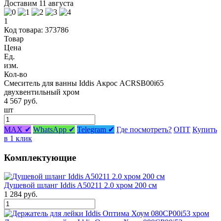
Доставим 11 августа
1
Код товара: 373786
Товар
Цена
Ед.
изм.
Кол-во
Смеситель для ванны Iddis Акрос ACRSB00i65
двухвентильный хром
4 567 руб.
шт
MAX ✔
WhatsApp ✔
Telegram ✔
Где посмотреть?
ОПТ
Купить
в 1 клик
Комплектующие
Душевой шланг Iddis A50211 2.0 хром 200 см
1 284 руб.