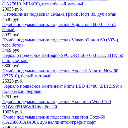
(1A276101MH4C0), слэйт/белый матовый
20035 руб.
Столешница подвесная 1Marka Гранж Лофт 80, дуб вотан
4530 руб.
Тумба под умывальник подвесная Vigo Grani 600-0-1 057,
белый
8937 руб.
Тумба под умывальник подвесная Vimark Орион 60 (6934),
тера бетон
5469 руб.
Зеркало подвесное BelBagno SPC-GRT-500-600-LED-BTN 50
с подсветкой
6800 руб.
Тумба под умывальник подвесная Aquanet Алвита New 60
(277510), белый матовый
26328 руб.
Зеркало подвесное Континент Prime LED 45*80 (ЗЛП2199) с
подсветкой, черный
9291 руб.
Тумба под умывальник подвесная Акваника Wood 100
AQW995156WRU68, белый
10036 руб.
Тумба под умывальник подвесная Акватон Сохо-60
(1A258001AJA00), дуб веллингтон/графит софт
21467 руб.