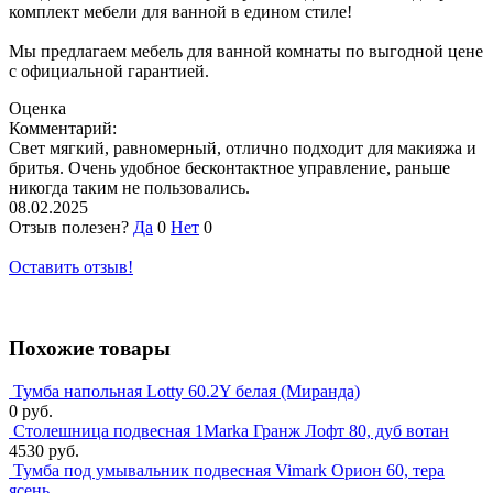
комплект мебели для ванной в едином стиле!
Мы предлагаем мебель для ванной комнаты по выгодной цене
с официальной гарантией.
Оценка
Комментарий:
Свет мягкий, равномерный, отлично подходит для макияжа и
бритья. Очень удобное бесконтактное управление, раньше
никогда таким не пользовались.
08.02.2025
Отзыв полезен?
Да
0
Нет
0
Оставить отзыв!
Похожие товары
Тумба напольная Lotty 60.2Y белая (Миранда)
0 руб.
Столешница подвесная 1Marka Гранж Лофт 80, дуб вотан
4530 руб.
Тумба под умывальник подвесная Vimark Орион 60, тера
ясень