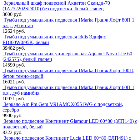
Зеркальный шкаф подвесной Акватон Сканди-70
(1A252202SD010) без подсветки, белый глянец
3000 руб.
Тумба под умывальник подвесная 1Marka Гранж Лофт 80П 1
в.я., дуб вотан
12624 руб.
Тумба под умывальник подвесная Iddis Эдифис
EDI60W0i95K, белый
39482 руб.
Тумба под умывальник универсальная Aquanet Nova Lite 60
(242575), белый глянец
14590 руб.
Тумба под умывальник подвесная 1Marka Гранж Лофт 100П,
бетон темно-серый
16021 руб.
Тумба под умывальник подвесная 1Marka Гранж Лофт 60П 1
в.я., дуб намибия
10971 руб.
Зеркало Am.Pm Gem M91AMOX0551WG с подсветкой,
серебро
9900 руб.
Зеркало подвесное Континент Glamour LED 60*80 (ЗЛП140) с
подсветкой, белый
8322 руб.
Зеркало подвесное Континент Lucia LED 60*80 (ЗЛП491) с