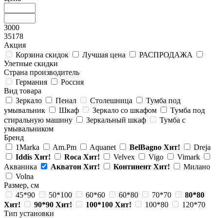
3000
35178
Акция
Корзина скидок
Лучшая цена
РАСПРОДАЖА
Улетные скидки
Страна производитель
Германия
Россия
Вид товара
Зеркало
Пенал
Столешница
Тумба под
умывальник
Шкаф
Зеркало со шкафом
Тумба под
стиральную машину
Зеркальный шкаф
Тумба с
умывальником
Бренд
1Marka
Am.Pm
Aquanet
BelBagno
Хит!
Dreja
Iddis
Хит!
Roca
Хит!
Velvex
Vigo
Vimark
Акваника
Акватон
Хит!
Континент
Хит!
Милано
Volna
Размер, см
45*90
50*100
60*60
60*80
70*70
80*80
Хит!
90*90
Хит!
100*100
Хит!
100*80
120*70
Тип установки