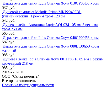
Держатель для лейки Iddis Оптима Хоум 010CP00I53 хром
537 руб.
Душевой комплект Melodia Primo MKP20493BL
(гигиенический) 1 режим хром 120 см
542 руб.
Душевая лейка Акваника Logic AQL034 105 мм 3 режима
хром 250 мм
565 руб.
Держатель для лейки Iddis Оптима Хоум 040CP00I53 хром
587 руб.
Держатель для лейки Iddis Оптима Хоум 080BC00i53 хром
матовый
985 руб.
Душевая лейка Iddis Оптима Хоум 0011F85i18 85 мм 1 режим
хром/серый 218 мм
985 руб.
2014 - 2026 ©
ООО "Склад ремонта"
Все права защищены
Политика конфиденциальности
Наша группа Вконтакте
Наш канал YouTube
Наш канал Telegram