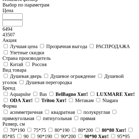
Выбор по параметрам
Цена
6494
43507
Акция
Лучшая цена
Прозрачная выгода
РАСПРОДАЖА
Улетные скидки
Страна производитель
Китай
Россия
Вид товара
Душевая дверь
Душевое ограждение
Душевой
уголок
Душевая перегородка
Бренд
Aquapulse
Bas
BelBagno
Хит!
LUXMARE
Хит!
ODA
Хит!
Triton
Хит!
Метакам
Niagara
Форма
асимметричная
квадратная
полукруглая
прямоугольная
пятиугольная
прямая
Размер, см
70*190
75*75
80*190
80*200
80*80
Хит!
85*85
90
90*190
90*200
90*90
Хит!
95*95