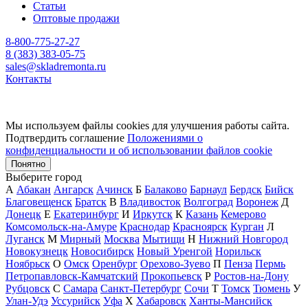
Статьи
Оптовые продажи
8-800-775-27-27
8 (383) 383-05-75
sales@skladremonta.ru
Контакты
Мы используем файлы cookies для улучшения работы сайта.
Подтвердить соглашение
Положениями о
конфиденциальности и об использовании файлов cookie
Понятно
Выберите город
А
Абакан
Ангарск
Ачинск
Б
Балаково
Барнаул
Бердск
Бийск
Благовещенск
Братск
В
Владивосток
Волгоград
Воронеж
Д
Донецк
Е
Екатеринбург
И
Иркутск
К
Казань
Кемерово
Комсомольск-на-Амуре
Краснодар
Красноярск
Курган
Л
Луганск
М
Мирный
Москва
Мытищи
Н
Нижний Новгород
Новокузнецк
Новосибирск
Новый Уренгой
Норильск
Ноябрьск
О
Омск
Оренбург
Орехово-Зуево
П
Пенза
Пермь
Петропавловск-Камчатский
Прокопьевск
Р
Ростов-на-Дону
Рубцовск
С
Самара
Санкт-Петербург
Сочи
Т
Томск
Тюмень
У
Улан-Удэ
Уссурийск
Уфа
Х
Хабаровск
Ханты-Мансийск