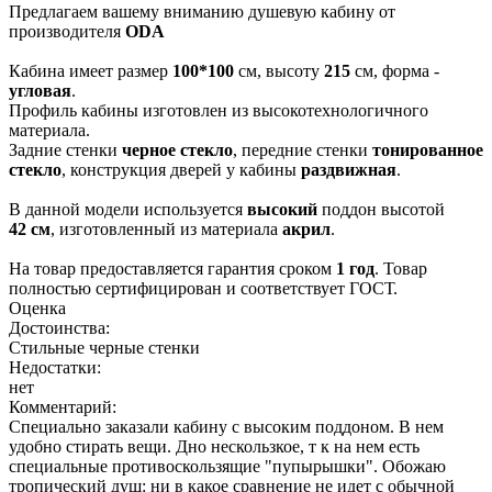
Предлагаем вашему вниманию душевую кабину от
производителя
ODA
Кабина имеет размер
100*100
см, высоту
215
см, форма -
угловая
.
Профиль кабины изготовлен из высокотехнологичного
материала.
Задние стенки
черное стекло
, передние стенки
тонированное
стекло
, конструкция дверей у кабины
раздвижная
.
В данной модели используется
высокий
поддон высотой
42 см
, изготовленный из материала
акрил
.
На товар предоставляется гарантия сроком
1 год
. Товар
полностью сертифицирован и соответствует ГОСТ.
Оценка
Достоинства:
Стильные черные стенки
Недостатки:
нет
Комментарий:
Специально заказали кабину с высоким поддоном. В нем
удобно стирать вещи. Дно нескользкое, т к на нем есть
специальные противоскользящие "пупырышки". Обожаю
тропический душ: ни в какое сравнение не идет с обычной