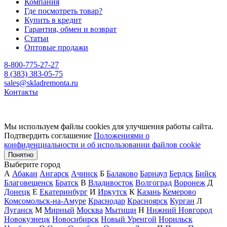
Компания
Где посмотреть товар?
Купить в кредит
Гарантия, обмен и возврат
Статьи
Оптовые продажи
8-800-775-27-27
8 (383) 383-05-75
sales@skladremonta.ru
Контакты
Мы используем файлы cookies для улучшения работы сайта.
Подтвердить соглашение
Положениями о
конфиденциальности и об использовании файлов cookie
Понятно
Выберите город
А
Абакан
Ангарск
Ачинск
Б
Балаково
Барнаул
Бердск
Бийск
Благовещенск
Братск
В
Владивосток
Волгоград
Воронеж
Д
Донецк
Е
Екатеринбург
И
Иркутск
К
Казань
Кемерово
Комсомольск-на-Амуре
Краснодар
Красноярск
Курган
Л
Луганск
М
Мирный
Москва
Мытищи
Н
Нижний Новгород
Новокузнецк
Новосибирск
Новый Уренгой
Норильск