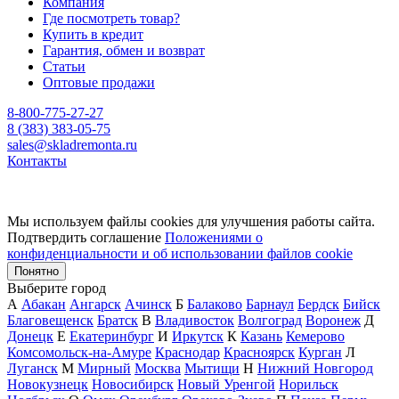
Компания
Где посмотреть товар?
Купить в кредит
Гарантия, обмен и возврат
Статьи
Оптовые продажи
8-800-775-27-27
8 (383) 383-05-75
sales@skladremonta.ru
Контакты
Мы используем файлы cookies для улучшения работы сайта.
Подтвердить соглашение
Положениями о
конфиденциальности и об использовании файлов cookie
Понятно
Выберите город
А
Абакан
Ангарск
Ачинск
Б
Балаково
Барнаул
Бердск
Бийск
Благовещенск
Братск
В
Владивосток
Волгоград
Воронеж
Д
Донецк
Е
Екатеринбург
И
Иркутск
К
Казань
Кемерово
Комсомольск-на-Амуре
Краснодар
Красноярск
Курган
Л
Луганск
М
Мирный
Москва
Мытищи
Н
Нижний Новгород
Новокузнецк
Новосибирск
Новый Уренгой
Норильск