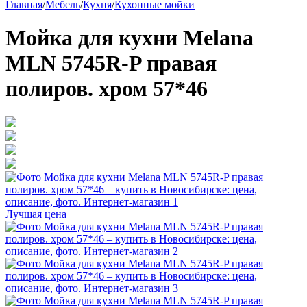
Главная
/
Мебель
/
Кухня
/
Кухонные мойки
Мойка для кухни Melana
MLN 5745R-P правая
полиров. хром 57*46
Лучшая цена