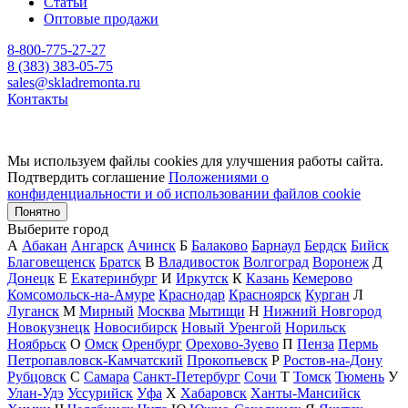
Статьи
Оптовые продажи
8-800-775-27-27
8 (383) 383-05-75
sales@skladremonta.ru
Контакты
Мы используем файлы cookies для улучшения работы сайта.
Подтвердить соглашение
Положениями о
конфиденциальности и об использовании файлов cookie
Понятно
Выберите город
А
Абакан
Ангарск
Ачинск
Б
Балаково
Барнаул
Бердск
Бийск
Благовещенск
Братск
В
Владивосток
Волгоград
Воронеж
Д
Донецк
Е
Екатеринбург
И
Иркутск
К
Казань
Кемерово
Комсомольск-на-Амуре
Краснодар
Красноярск
Курган
Л
Луганск
М
Мирный
Москва
Мытищи
Н
Нижний Новгород
Новокузнецк
Новосибирск
Новый Уренгой
Норильск
Ноябрьск
О
Омск
Оренбург
Орехово-Зуево
П
Пенза
Пермь
Петропавловск-Камчатский
Прокопьевск
Р
Ростов-на-Дону
Рубцовск
С
Самара
Санкт-Петербург
Сочи
Т
Томск
Тюмень
У
Улан-Удэ
Уссурийск
Уфа
Х
Хабаровск
Ханты-Мансийск