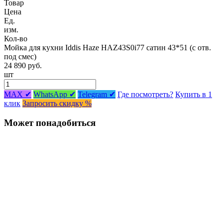
Товар
Цена
Ед.
изм.
Кол-во
Мойка для кухни Iddis Haze HAZ43S0i77 сатин 43*51 (с отв.
под смес)
24 890 руб.
шт
MAX ✔
WhatsApp ✔
Telegram ✔
Где посмотреть?
Купить в 1
клик
Запросить скидку %
Может понадобиться