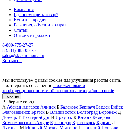
Компания
Где посмотреть товар?
Купить в кредит
Гарантия, обмен и возврат
Статьи
Оптовые продажи
8-800-775-27-27
8 (383) 383-05-75
sales@skladremonta.ru
Контакты
Мы используем файлы cookies для улучшения работы сайта.
Подтвердить соглашение
Положениями о
конфиденциальности и об использовании файлов cookie
Понятно
Выберите город
А
Абакан
Ангарск
Ачинск
Б
Балаково
Барнаул
Бердск
Бийск
Благовещенск
Братск
В
Владивосток
Волгоград
Воронеж
Д
Донецк
Е
Екатеринбург
И
Иркутск
К
Казань
Кемерово
Комсомольск-на-Амуре
Краснодар
Красноярск
Курган
Л
Луганск
М
Мирный
Москва
Мытищи
Н
Нижний Новгород