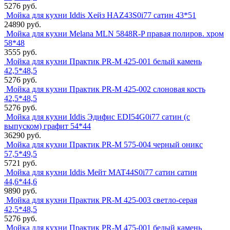
5276 руб.
Мойка для кухни Iddis Хейз HAZ43S0i77 сатин 43*51
24890 руб.
Мойка для кухни Melana MLN 5848R-P правая полиров. хром
58*48
3555 руб.
Мойка для кухни Практик PR-M 425-001 белый камень
42,5*48,5
5276 руб.
Мойка для кухни Практик PR-M 425-002 слоновая кость
42,5*48,5
5276 руб.
Мойка для кухни Iddis Эдифис EDI54G0i77 сатин (с
выпуском) графит 54*44
36290 руб.
Мойка для кухни Практик PR-M 575-004 черный оникс
57,5*49,5
5721 руб.
Мойка для кухни Iddis Мейт MAT44S0i77 сатин сатин
44,6*44,6
9890 руб.
Мойка для кухни Практик PR-M 425-003 светло-серая
42,5*48,5
5276 руб.
Мойка для кухни Практик PR-M 475-001 белый камень