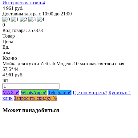
4 961 руб.
Доставим завтра с 10:00 до 21:00
0
Код товара: 357373
Товар
Цена
Ед.
изм.
Кол-во
Мойка для кухни Zett lab Модель 10 матовая светло-серая
57,5*44
4 961 руб.
шт
MAX ✔
WhatsApp ✔
Telegram ✔
Где посмотреть?
Купить в 1
клик
Запросить скидку %
Может понадобиться