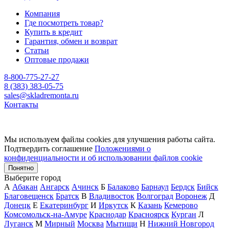
Компания
Где посмотреть товар?
Купить в кредит
Гарантия, обмен и возврат
Статьи
Оптовые продажи
8-800-775-27-27
8 (383) 383-05-75
sales@skladremonta.ru
Контакты
Мы используем файлы cookies для улучшения работы сайта.
Подтвердить соглашение
Положениями о
конфиденциальности и об использовании файлов cookie
Понятно
Выберите город
А
Абакан
Ангарск
Ачинск
Б
Балаково
Барнаул
Бердск
Бийск
Благовещенск
Братск
В
Владивосток
Волгоград
Воронеж
Д
Донецк
Е
Екатеринбург
И
Иркутск
К
Казань
Кемерово
Комсомольск-на-Амуре
Краснодар
Красноярск
Курган
Л
Луганск
М
Мирный
Москва
Мытищи
Н
Нижний Новгород