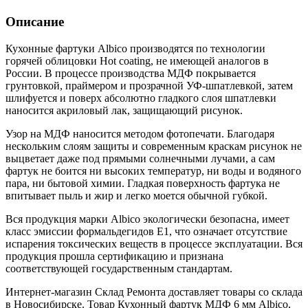
Описание
Кухонные фартуки Albico производятся по технологии
горячей облицовки Hot coating, не имеющей аналогов в
России. В процессе производства МДФ покрывается
грунтовкой, праймером и прозрачной УФ-шпатлевкой, затем
шлифуется и поверх абсолютно гладкого слоя шпатлевки
наносится акриловый лак, защищающий рисунок.
Узор на МДФ наносится методом фотопечати. Благодаря
нескольким слоям защиты и современным краскам рисунок не
выцветает даже под прямыми солнечными лучами, а сам
фартук не боится ни высоких температур, ни воды и водяного
пара, ни бытовой химии. Гладкая поверхность фартука не
впитывает пыль и жир и легко моется обычной губкой.
Вся продукция марки Albico экологически безопасна, имеет
класс эмиссии формальдегидов Е1, что означает отсутствие
испарения токсических веществ в процессе эксплуатации. Вся
продукция прошла сертификацию и признана
соответствующей государственным стандартам.
Интернет-магазин Склад Ремонта доставляет товары со склада
в Новосибирске. Товар Кухонный фартук МДФ 6 мм Albico,