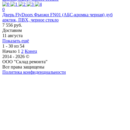
0
Дверь FlyDoors Фьюжн FN01 (АБС-кромка черная) дуб
арктик, ПВХ, черное стекло
7 556 руб.
Доставим
11 августа
Показать ещё
1 - 30 из 54
Начало
1
2
Конец
2014 - 2026 ©
ООО "Склад ремонта"
Все права защищены
Политика конфиденциальности
Наша группа Вконтакте
Наш канал YouTube
Наш канал Telegram