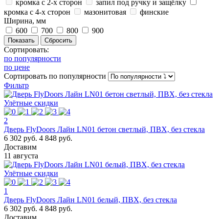
кромка с 2-х сторон
запил под ручку и защёлку
кромка с 4-х сторон
мазонитовая
финские
Ширина, мм
600
700
800
900
Сортировать:
по популярности
по цене
Сортировать
по популярности
Фильтр
Улётные скидки
2
Дверь FlyDoors Лайн LN01 бетон светлый, ПВХ, без стекла
6 302 руб.
4 848 руб.
Доставим
11 августа
Улётные скидки
1
Дверь FlyDoors Лайн LN01 белый, ПВХ, без стекла
6 302 руб.
4 848 руб.
Доставим