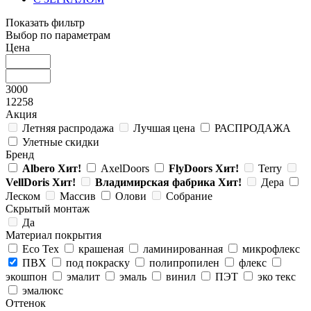
Показать фильтр
Выбор по параметрам
Цена
3000
12258
Акция
Летняя распродажа
Лучшая цена
РАСПРОДАЖА
Улетные скидки
Бренд
Albero
Хит!
AxelDoors
FlyDoors
Хит!
Terry
VellDoris
Хит!
Владимирская фабрика
Хит!
Дера
Леском
Массив
Олови
Собрание
Скрытый монтаж
Да
Материал покрытия
Eco Tex
крашеная
ламинированная
микрофлекс
ПВХ
под покраску
полипропилен
флекс
экошпон
эмалит
эмаль
винил
ПЭТ
эко текс
эмалюкс
Оттенок