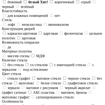
бежевый
белый
Хит!
коричневый
серый
черный
зелёный
Влагостойкость
для влажных помещений
нет
Стиль
лофт
неоклассика
минимализм
Конструкция дверей
каркасно-щитовая
царговая
филенчатая
цельное
полотно
щитовая
Возможность покраски
да
Материал полотна
массив сосны
МДФ
Наличие стекла
без стекла
со стеклом
с имитацией стекла
с
зеркалом
под остекление
Цвет стекла
стекло графит
матовое стекло
черное стекло
без
стекла
мателюкс
белое стекло
графитовое стекло
зеркало
матовое с рисунком
черный акрилат
графит сатинат
АБС-пластик
матовое, бронза
мателюкс графит
сатинированное стекло
Особенности