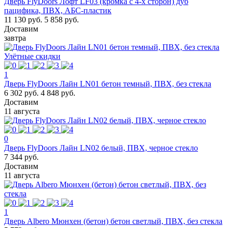
Дверь FlyDoors Лофт LF03 (кромка с 4-х сторон) дуб
пацифика, ПВХ, АБС-пластик
11 130 руб.
5 858 руб.
Доставим
завтра
Улётные скидки
1
Дверь FlyDoors Лайн LN01 бетон темный, ПВХ, без стекла
6 302 руб.
4 848 руб.
Доставим
11 августа
0
Дверь FlyDoors Лайн LN02 белый, ПВХ, черное стекло
7 344 руб.
Доставим
11 августа
1
Дверь Albero Мюнхен (бетон) бетон светлый, ПВХ, без стекла